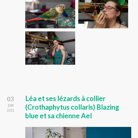
Léa et ses lézards à collier
03
(Crothaphytus collaris) Blazing
JAN
2022
blue et sa chienne Ael