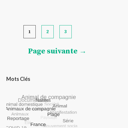
Pagination
1
2
3
des
publications
Page suivante →
Mots Clés