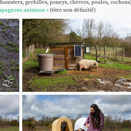
(hamsters, gerbilles, poneys, chèvres, poules, cochons
mpagnons animaux »
(titre non définitif)